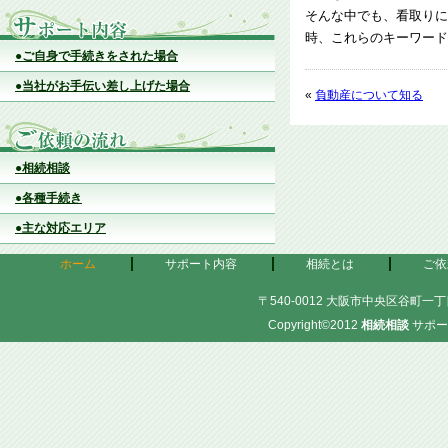
そんな中でも、看取りに
時、これらのキーワード
●ご自身で手続きをされた場合
●当社がお手伝い差し上げた場合
«
負動産について知る
●相続相談
●各種手続き
●主な対応エリア
ホーム
サポート内容
相続とは
ご依
〒540-0012 大阪市中央区谷町一丁目
Copyright©2012
相続相談
サポー