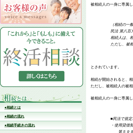
被相続人の一身に専属し
（相続の一
民法 第八百
相続人は、
ただし、被
とされています。
相続が開始されると、相
ただし、被相続人の被相
被相続人の一身に専属し
●相続とは
●相続の流れ
■民法で規
・使用貸借
●相続手続きの流れ
第５９９条