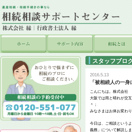
スタッフブロ
2016.5.13
「被相続人の一身
こんにちは。株式会社 
大阪では雨と晴れが交互
＾；
みなさまはお体お変わり
今日は、ご相談というよ
義務」について解説しま