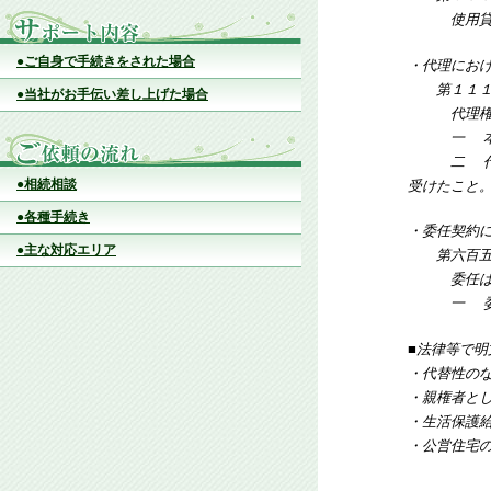
使用貸借は
●ご自身で手続きをされた場合
・代理にお
第１１１条
●当社がお手伝い差し上げた場合
代理権は、
一 本
二 代理人
●相続相談
受けたこと
●各種手続き
・委任契約
●主な対応エリア
第六百五十
委任は、次
一 委任
■法律等で
・代替性の
・親権者と
・生活保護
・公営住宅