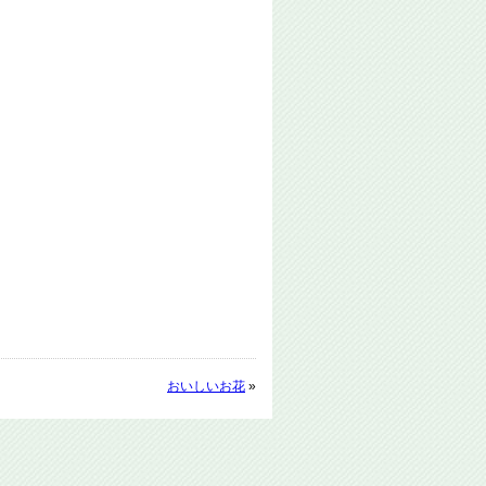
おいしいお花
»