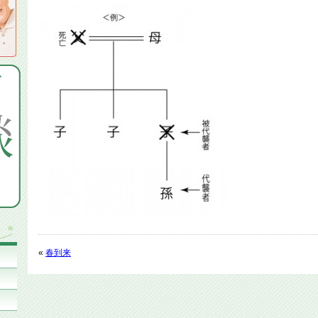
«
春到来