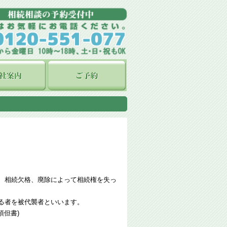
、相続欠格、廃除によって相続権を失っ
る者を被代襲者といいます。
項但書)