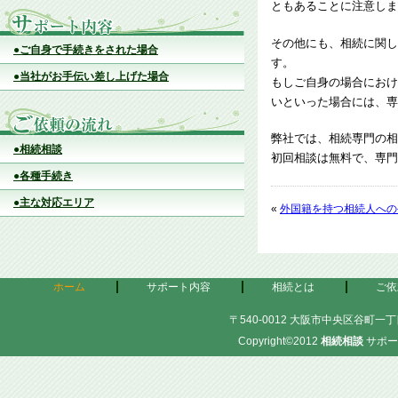
ともあることに注意しま
その他にも、相続に関し
●ご自身で手続きをされた場合
す。
●当社がお手伝い差し上げた場合
もしご自身の場合におけ
いといった場合には、専
弊社では、相続専門の相
●相続相談
初回相談は無料で、専門
●各種手続き
●主な対応エリア
«
外国籍を持つ相続人への
ホーム
サポート内容
相続とは
ご依
〒540-0012 大阪市中央区谷町一丁目
Copyright©2012
相続相談
サポー