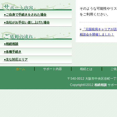
そのような可能性やリス
をご利用ください。
●ご自身で手続きをされた場合
●当社がお手伝い差し上げた場合
«
「元国税局キャリアが語
相談会を開催しました！
●相続相談
●各種手続き
●主な対応エリア
ホーム
サポート内容
相続とは
ご依
〒540-0012 大阪市中央区谷町一丁目
Copyright©2012
相続相談
サポー