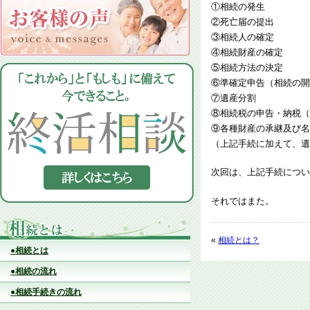
①相続の発生
②死亡届の提出
③相続人の確定
④相続財産の確定
⑤相続方法の決定
⑥準確定申告（相続の開
⑦遺産分割
⑧相続税の申告・納税（
⑨各種財産の承継及び名
（上記手続に加えて、遺
次回は、上記手続につい
それではまた。
«
相続とは？
●相続とは
●相続の流れ
●相続手続きの流れ