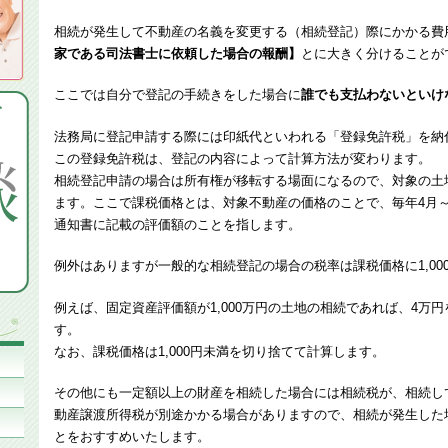
相続が発生して不動産の名義を変更する（相続登記）際にかかる費
家である司法書士に依頼した場合の報酬】
とに大きく分けることが
ここでは自分で登記の手続きをした場合に
誰でも支払わないといけ
法務局に登記申請する際には印紙代といわれる「登録免許税」を納
この登録免許税は、登記の内容によって計算方法が変わります。
相続登記申請の場合は所有権が移転する場面になるので、対象の土
ます。ここで課税価格とは、対象不動産の価格のことで、毎年4月
通知書に記載の評価額のことを指します。
例外はありますが一般的な相続登記の場合の税率は課税価格に1,00
例えば、固定資産評価額が1,000万円の土地の相続であれば、4万
す。
なお、課税価格は1,000円未満を切り捨てて計算します。
その他にも一定額以上の財産を相続した場合には相続税が、相続し
動産譲渡所得税が別途かかる場合がありますので、相続が発生した
とをおすすめいたします。