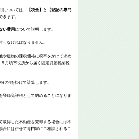
用については、
【税金】
と
【登記の専門
できます。
ない費用
について説明します。
付しなければなりません。
地や建物の課税価格に税率をかけて求め
～５月頃市役所から届く固定資産税納税
0分の4を掛けて計算します。
円を登録免許税として納めることになりま
て取得した不動産を売却する場合には不
場合には併せて専門家にご相談されるこ