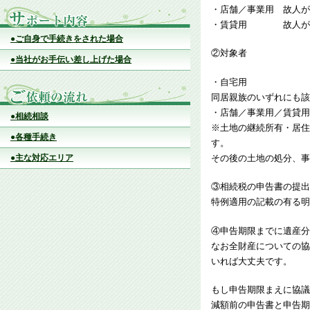
・店舗／事業用 故人が
・賃貸用 故人が優勝
●ご自身で手続きをされた場合
②対象者
●当社がお手伝い差し上げた場合
・自宅用 配偶者／
同居親族のいずれにも該
・店舗／事業用／賃貸用
●相続相談
※土地の継続所有・居住
●各種手続き
す。
その後の土地の処分、事
●主な対応エリア
③相続税の申告書の提出
特例適用の記載の有る明
④申告期限までに遺産分
なお全財産についての協
いれば大丈夫です。
もし申告期限まえに協議
減額前の申告書と申告期