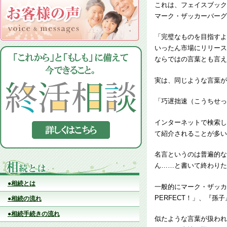
これは、フェイスブック
マーク・ザッカーバーグ
「完璧なものを目指すよ
いったん市場にリリース
ならではの言葉とも言え
実は、同じような言葉が
「巧遅拙速（こうちせっ
インターネットで検索し
て紹介されることが多い
名言というのは普遍的な
ん……と書いて終わりた
●相続とは
一般的にマーク・ザッカー
PERFECT！」、『
●相続の流れ
●相続手続きの流れ
似たような言葉が扱われ