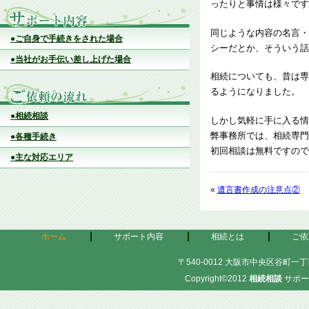
ったりと事情は様々です
同じような内容の名言・
●ご自身で手続きをされた場合
シーだとか、そういう話
●当社がお手伝い差し上げた場合
相続についても、昔は専
るようになりました。
●相続相談
しかし気軽に手に入る情
弊事務所では、相続専門
●各種手続き
初回相談は無料ですので
●主な対応エリア
«
遺言書作成の注意点②
ホーム
サポート内容
相続とは
ご依
〒540-0012 大阪市中央区谷町一丁目
Copyright©2012
相続相談
サポー