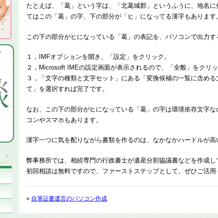
たとえば、「葛」という字は、「北葛城郡」というふうに、地名に
てはこの「葛」の字、下の部分が「ヒ」になってる漢字もあります
この下の部分がヒになっている「葛」の表記を、パソコンで出力す
１，IMFオプションを開き、「設定」をクリック。
２，Microsoft IMEの設定画面が表示されるので、「全般」をクリ
３，「文字の種類と文字セット」にある「変換候補の一覧に含める
て」を選択すれば完了です。
なお、この下の部分がヒになっている「葛」の字は環境依存文字な
コンやスマホもあります。
漢字一つに気を配りながら書類を作るのは、なかなかハードルが高
弊事務所では、相続専門の行政書士が遺産分割協議書などを作成し
初回相談は無料ですので、ファーストステップとして、ぜひご活用
«
自筆証書遺言のパソコン作成