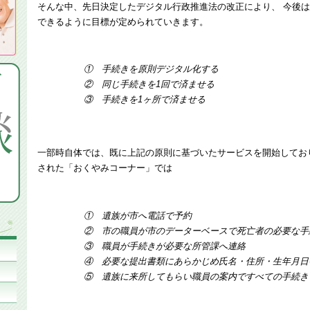
そんな中、先日決定したデジタル行政推進法の改正により、 今後
できるように目標が定められていきます。
① 手続きを原則デジタル化する
② 同じ手続きを1回で済ませる
③ 手続きを1ヶ所で済ませる
一部時自体では、既に上記の原則に基づいたサービスを開始しており、
された「おくやみコーナー」では
① 遺族が市へ電話で予約
② 市の職員が市のデーターベースで死亡者の必要な
③ 職員が手続きが必要な所管課へ連絡
④ 必要な提出書類にあらかじめ氏名・住所・生年月
⑤ 遺族に来所してもらい職員の案内ですべての手続き