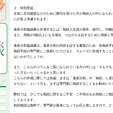
２．特別受益
生前に生活援助などのために贈与を受けた方が相続人の中におられ
に計算上考慮されます。
遺産分割協議書を作成するには、相続人全員が署名・捺印し、印鑑
また、用紙が2枚以上になる場合、つながりを証するために用紙と
遺産分割協議書は、遺産分割の内容を証する書面のため、各相続手
相続手続の専門家にご依頼いただけると、スムーズに作成すること
はいかがでしょうか。
また、こちらのコラムをご覧になられている方の中には「そもそも
った方もいらっしゃるかと思います。
こちらの作成に際しては勿論、まずは「遺産分割」や「相続」に直
からない、という方も、まずは専門家に相談することをお勧めいた
弊社では、少しでも相続に関するご不安・ご不明点をお気軽にご相
しております。
初回相談は無料で、専門家が親身になってお応え致しますので、ど