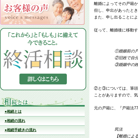
離婚によってその戸籍か
但し、申出があったとき
また、申し出ることによ
従って、離婚後に移動す
①婚姻前の
②旧姓で自
③婚姻中の
②と③については、筆頭
ことがありますので、気
元の戸籍に、『戸籍法7
●相続とは
●相続の流れ
民法
●相続手続きの流れ
【離婚によ