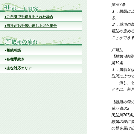
第767条
１．婚姻に
●ご自身で手続きをされた場合
る。
２．前項の
●当社がお手伝い差し上げた場合
籍法の定め
ことができ
戸籍法
●相続相談
【離婚･離
●各種手続き
第19条
●主な対応エリア
１．婚姻又
取消によつ
但し、その
ときは、新
【離婚の際
第77条の2
民法第767
離婚の際に
の旨を届け