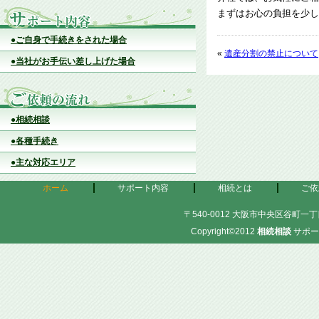
まずはお心の負担を少し
●ご自身で手続きをされた場合
«
遺産分割の禁止について
●当社がお手伝い差し上げた場合
●相続相談
●各種手続き
●主な対応エリア
ホーム
サポート内容
相続とは
ご依
〒540-0012 大阪市中央区谷町一丁目
Copyright©2012
相続相談
サポー