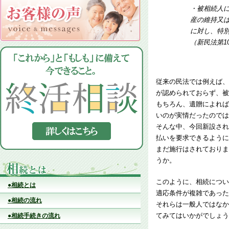
・被相続人
産の維持又
に対し、特
（新民法第1
従来の民法では例えば、
が認められておらず、被
もちろん、遺贈によれば
いのが実情だったのでは
そんな中、今回新設され
払いを要求できるように
まだ施行はされておりま
うか。
このように、相続につい
●相続とは
適応条件が複雑であった
●相続の流れ
それらは一般人ではなか
てみてはいかがでしょう
●相続手続きの流れ