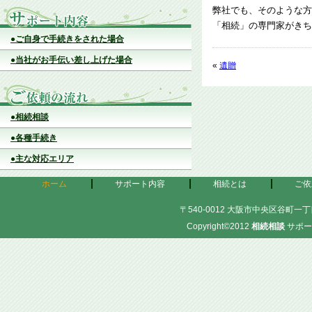
弊社でも、そのような方
「相続」の専門家がきち
●ご自身で手続きをされた場合
●当社がお手伝い差し上げた場合
«
遺贈
●相続相談
●各種手続き
●主な対応エリア
ホーム
サポート内容
相続とは
ご依
〒540-0012 大阪市中央区谷町一丁目
Copyright©2012
相続相談
サポー