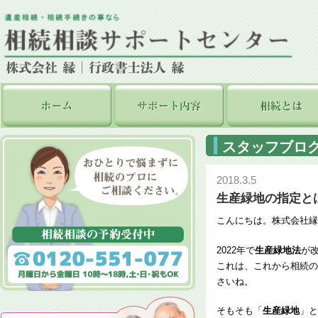
スタッフブロ
2018.3.5
生産緑地の指定と
こんにちは。株式会社縁
2022年で
生産緑地法
が
これは、これから相続の
さいね。
そもそも「
生産緑地
」と