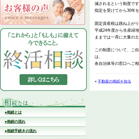
減されるという制度です
指定を受けてから30年
固定資産税は跳ね上がり
平成24年度から生産緑
ままでは一斉に大量の土
この制度について、ご自
は、
各自治体等の窓口へご相
«
不動産の相続を知る
●相続とは
●相続の流れ
●相続手続きの流れ