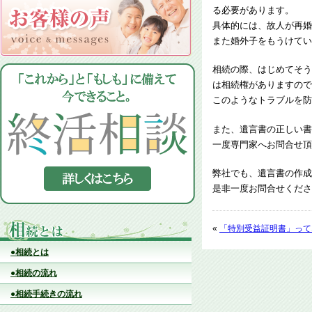
る必要があります。
具体的には、故人が再婚
また婚外子をもうけてい
相続の際、はじめてそう
は相続権がありますので
このようなトラブルを防
また、遺言書の正しい書
一度専門家へお問合せ頂
弊社でも、遺言書の作成
是非一度お問合せくださ
«
「特別受益証明書」って
●相続とは
●相続の流れ
●相続手続きの流れ