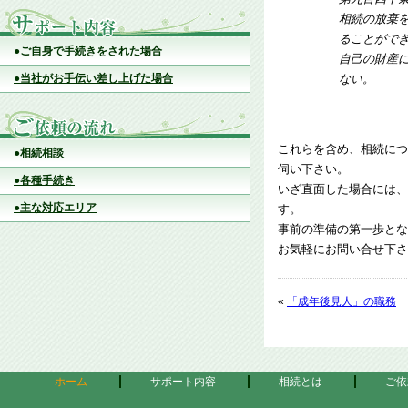
相続の放棄
ることがで
●ご自身で手続きをされた場合
自己の財産
●当社がお手伝い差し上げた場合
ない。
これらを含め、相続につ
●相続相談
伺い下さい。
●各種手続き
いざ直面した場合には、
●主な対応エリア
す。
事前の準備の第一歩とな
お気軽にお問い合せ下さ
«
「成年後見人」の職務
ホーム
サポート内容
相続とは
ご依