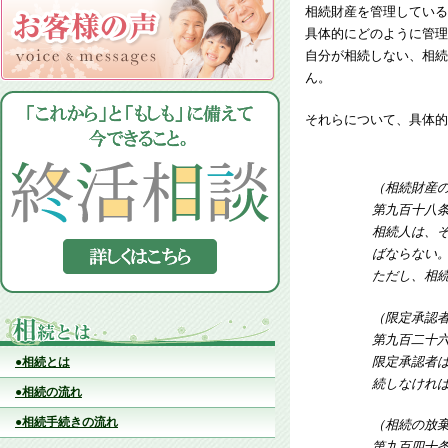
相続財産を管理している
具体的にどのように管理
自分が相続しない、相続
ん。
それらについて、具体的
（相続財産
第九百十
相続人は、
ばならない
ただし、相
（限定承認
第九百二十
限定承認者
●相続とは
続しなけれ
●相続の流れ
●相続手続きの流れ
（相続の放
第九百四