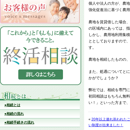
個人や法人の方が、農地
強化促進法に基づく農用
農地を賃貸借した場合、
の区域内にあっては、指
しかし、農用地利用集積
ととしておりますので、
す。
農地を相続したものの、
また、処遇についてとに
かがでしょうか？
弊社では、相続を専門に
初回相談はもちろん無料
い！」といった方まで、
●相続とは
●相続の流れ
«
20年以上連れ添われた
●相続手続きの流れ
い制度が出来ました！