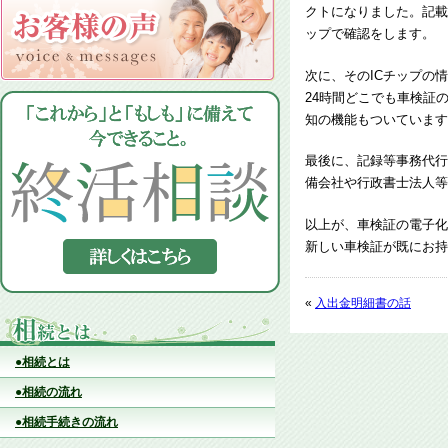
クトになりました。記載
ップで確認をします。
次に、そのICチップの
24時間どこでも車検証
知の機能もついています
最後に、記録等事務代行
備会社や行政書士法人等
以上が、車検証の電子化
新しい車検証が既にお持
«
入出金明細書の話
●相続とは
●相続の流れ
●相続手続きの流れ