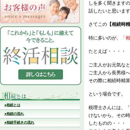
しを多く聞きます
話したいと思いま
さてこの
【相続時
特に多いのが、
「
たとえば・・・・
ご主人がお元気なと
ご主人から長男様
その際に相続時精
という場合です。
●相続とは
税理士さんには、「
●相続の流れ
けないから、その時
●相続手続きの流れ
したものの・・・