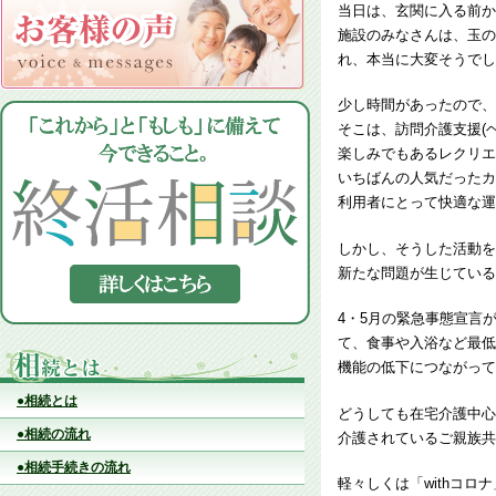
当日は、玄関に入る前か
施設のみなさんは、玉の
れ、本当に大変そうでし
少し時間があったので、
そこは、訪問介護支援(
楽しみでもあるレクリエ
いちばんの人気だったカ
利用者にとって快適な運
しかし、そうした活動を
新たな問題が生じている
4・5月の緊急事態宣言
て、食事や入浴など最低
機能の低下につながって
●相続とは
どうしても在宅介護中心
●相続の流れ
介護されているご親族共
●相続手続きの流れ
軽々しくは「withコ