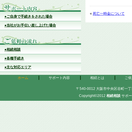
«
死亡一時金について
●ご自身で手続きをされた場合
●当社がお手伝い差し上げた場合
●相続相談
●各種手続き
●主な対応エリア
ホーム
サポート内容
相続とは
ご依
〒540-0012 大阪市中央区谷町一丁目
Copyright©2012
相続相談
サポー